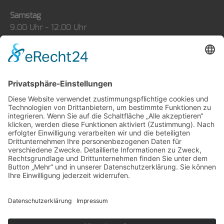
Samstag
9.00 Uhr - 12.00 Uhr
Sonntag
geschlossen
Probefahrten nach Vereinbarung
Reparaturen
Wir denken nicht bis zur nächsten
Schraube, sondern zu Ihrem Vorteil.
Bei allen Fabrikaten!
Social Media